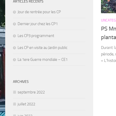
ARTICLES RÉCENTS
Jour de rentrée pour les CP
UNCATEG
Dernier jour chez les CP1
PS Mm
Les CP3 programment
planta
Durant l
Les CP en visite au Jardin public
période,
La 1ere Guerre mondiale – CE1
« L’hist
ARCHIVES
septembre 2022
juillet 2022