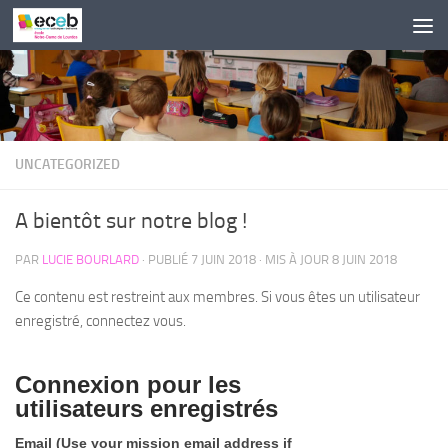
Skip to content
UNCATEGORIZED
A bientôt sur notre blog !
PAR
LUCIE BOURLARD
· PUBLIÉ
7 JUIN 2018
· MIS À JOUR
8 JUIN 2018
Ce contenu est restreint aux membres. Si vous êtes un utilisateur
enregistré, connectez vous.
Connexion pour les
utilisateurs enregistrés
Email (Use your mission email address if